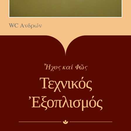
WC Ανδρών
Ἦχος καί Φῶς
Τεχ
νικό
ς
Ἐξοπλισμός