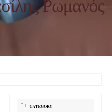
ασίλης Ρωμανός
CATEGORY