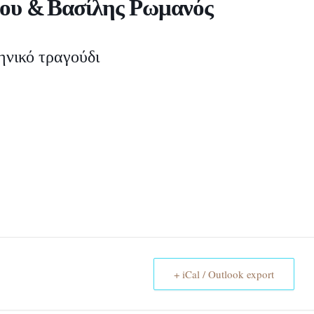
ου & Βασίλης Ρωμανός
νικό τραγούδι
+ iCal / Outlook export