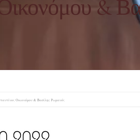
Οικονόμου & Β
ταντίνος Οικονόμου & Βασίλης Ρωμανός