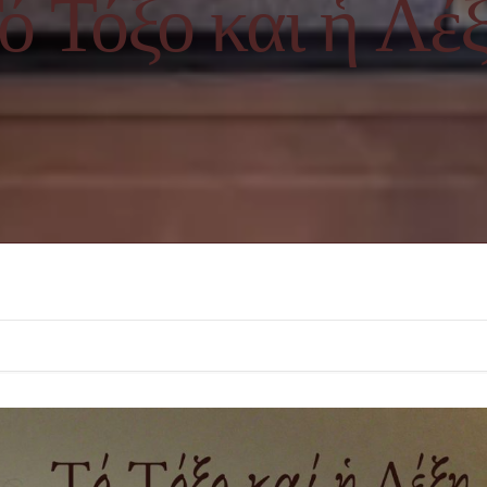
ό Τόξο και ἡ Λέ