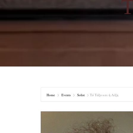
Τ
Home
Events
Solist
Τό Τόξο και ἡ Λέξη