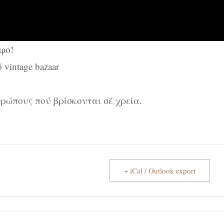
φο!
vintage bazaar
θρώπους πού βρίσκονται σέ χρεία.
+ iCal / Outlook export