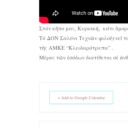
Στόν κῆπο μας, Κυριακή, κάτι ὄμορ
Τό ΔΟΝ Σαλόνι Τεχνῶν φιλοξενεῖ τό 
τῆς ΑΜΚΕ “Κλειδαρότρυπα” .
Μέρος τῶν ἐσόδων διατίθεται σέ ἀν
+ Add to Google Calendar