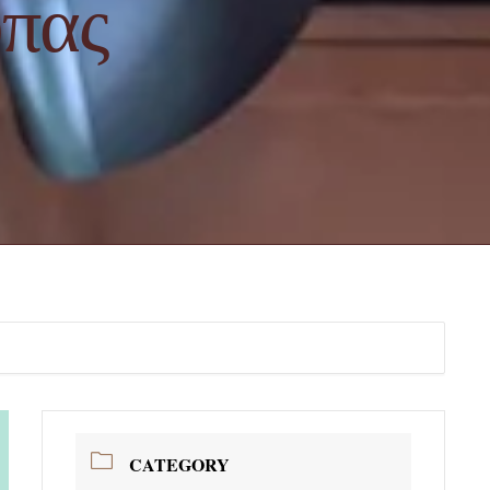
υπας
CATEGORY