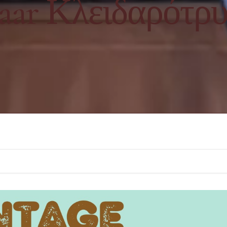
aar Κλειδαρότρ