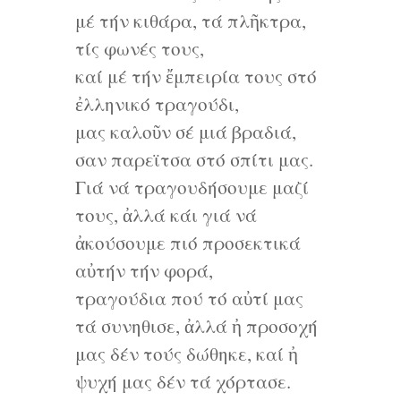
μέ τήν κιθάρα, τά πλῆκτρα,
τίς φωνές τους,
καί μέ τήν ἔμπειρία τους στό
ἐλληνικό τραγούδι,
μας καλοῦν σέ μιά βραδιά,
σαν παρεϊτσα στό σπίτι μας.
Γιά νά τραγουδήσουμε μαζί
τους, ἀλλά κάι γιά νά
ἀκούσουμε πιό προσεκτικά
αὐτήν τήν φορά,
τραγούδια πού τό αὐτί μας
τά συνηθισε, ἀλλά ἠ προσοχή
μας δέν τούς δώθηκε, καί ἠ
ψυχή μας δέν τά χόρτασε.