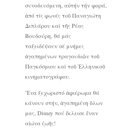
συνοδευόμενη, αὐτήν τήν φορά,
ἀπό τίς φωνές τοῦ Παναγιώτη
Διπλάρου καί τῆς Ρέας
Βουδούρη, θά μάς
ταξειδέψουν σέ μνήμες
ἀγαπημένων τραγουδιῶν τοῦ
Παγκόσμιου καί τοῦ Ἑλληνικοῦ
κινηματογράφου.
Ἕνα ξεχωριστό ἀφιέρωμα θά
κάνουν στήν, ἀγαπημένη ὅλων
μας, Disney πού ἔκλεισε ἕναν
αἰώνα ζωῆς!