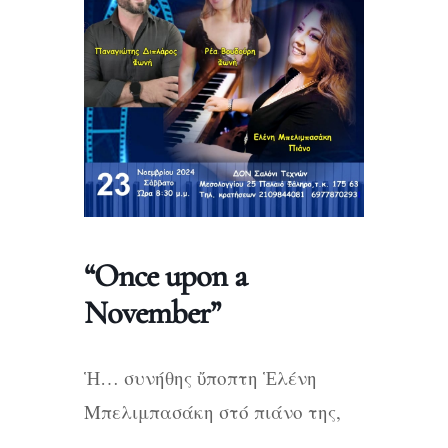
“Once upon a
November”
Ἡ… συνήθης ὔποπτη Ἑλένη
Μπελιμπασάκη στό πιάνο της,