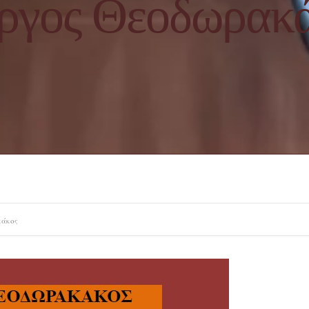
ργος Θεοδωρακ
κάκος