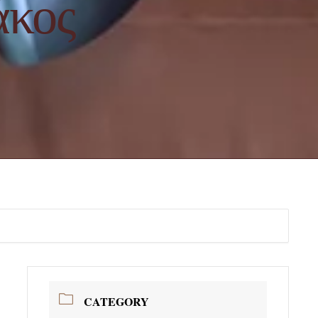
άκος
CATEGORY